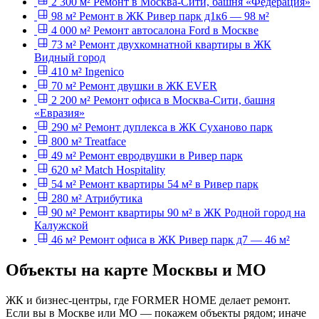
2 300 м²
Ремонт в Москва-Сити, башня «Федерация»
98 м²
Ремонт в ЖК Ривер парк д1к6 — 98 м²
4 000 м²
Ремонт автосалона Ford в Москве
73 м²
Ремонт двухкомнатной квартиры в ЖК
Видный город
410 м²
Ingenico
70 м²
Ремонт двушки в ЖК EVER
2 200 м²
Ремонт офиса в Москва-Сити, башня
«Евразия»
290 м²
Ремонт дуплекса в ЖК Суханово парк
800 м²
Treatface
49 м²
Ремонт евродвушки в Ривер парк
620 м²
Match Hospitality
54 м²
Ремонт квартиры 54 м² в Ривер парк
280 м²
Атрибутика
90 м²
Ремонт квартиры 90 м² в ЖК Родной город на
Калужской
46 м²
Ремонт офиса в ЖК Ривер парк д7 — 46 м²
Объекты на карте Москвы и МО
ЖК и бизнес-центры, где FORMER HOME делает ремонт.
Если вы в Москве или МО — покажем объекты рядом; иначе